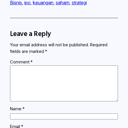
Bisnis
, 
ipo
, 
keuangan
, 
saham
, 
strategi
Leave a Reply
Your email address will not be published.
Required
fields are marked
*
Comment
*
Name
*
Email
*