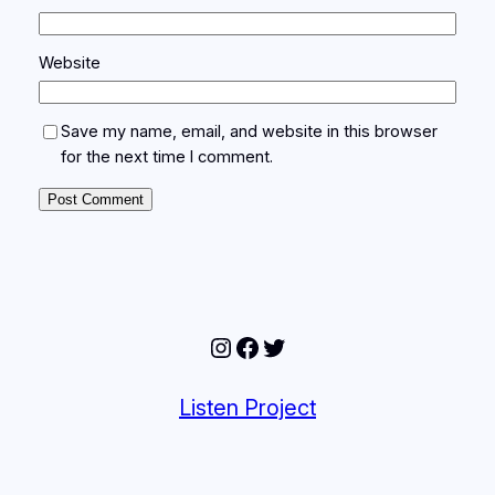
Website
Save my name, email, and website in this browser
for the next time I comment.
Instagram
Facebook
Twitter
Listen Project