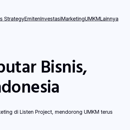
s Strategy
Emiten
Investasi
Marketing
UMKM
Lainnya
putar Bisnis,
ndonesia
keting di Listen Project, mendorong UMKM terus