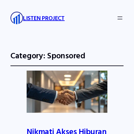
LISTEN PROJECT
Category:
Sponsored
Nikmati Akses Hiburan