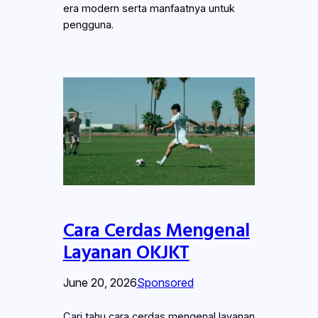
era modern serta manfaatnya untuk
pengguna.
Cara Cerdas Mengenal
Layanan OKJKT
June 20, 2026
Sponsored
Cari tahu cara cerdas mengenal layanan