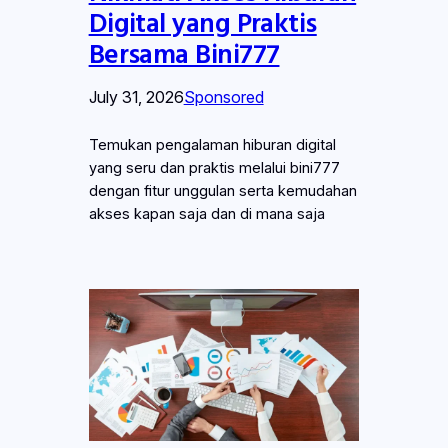
Digital yang Praktis
Bersama Bini777
July 31, 2026
Sponsored
Temukan pengalaman hiburan digital
yang seru dan praktis melalui bini777
dengan fitur unggulan serta kemudahan
akses kapan saja dan di mana saja